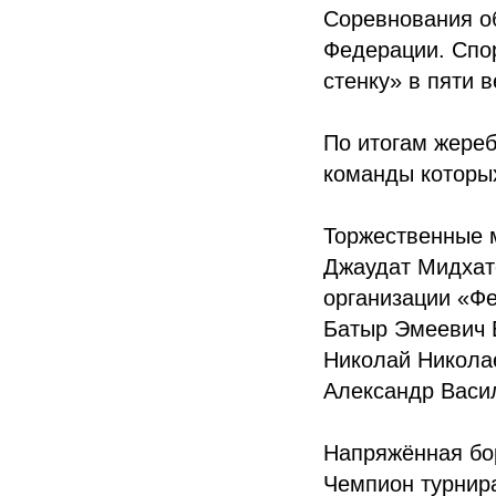
Соревнования о
Федерации. Спо
стенку» в пяти ве
По итогам жереб
команды которых
Торжественные м
Джаудат Мидхат
организации «Ф
Батыр Эмеевич 
Николай Никола
Александр Васи
Напряжённая бо
Чемпион турнир