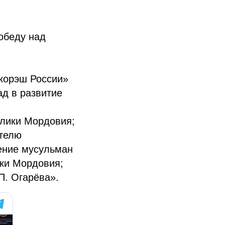
обеду над
корэш России»
д в развитие
блики Мордовия;
ателю
ение мусульман
ки Мордовия;
П. Огарёва».