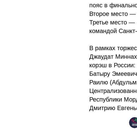
пояс в финально
Второе место —
Третье место — 
командой Санкт‑
В рамках торже
Джаудат Миннахм
корэш в России:
Батыру Эмеевич
Раилю (Абдульм
Централизованн
Республики Мор
Дмитрию Евгень