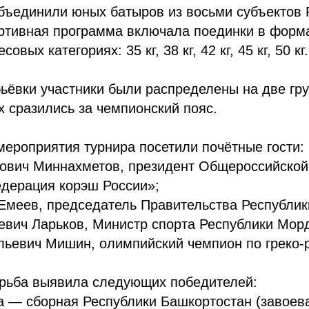
бъединили юных батыров из восьми субъектов 
ртивная программа включала поединки в форма
совых категориях: 35 кг, 38 кг, 42 кг, 45 кг, 50 кг.
ьёвки участники были распределены на две гр
 сразились за чемпионский пояс.
ероприятия турнира посетили почётные гости:
ович Миннахметов, президент Общероссийской
едерация корэш России»;
Емеев, председатель Правительства Республик
евич Ларьков, Министр спорта Республики Мор
льевич Мишин, олимпийский чемпион по греко‑
рьба выявила следующих победителей:
а — сборная Республики Башкортостан (завоев