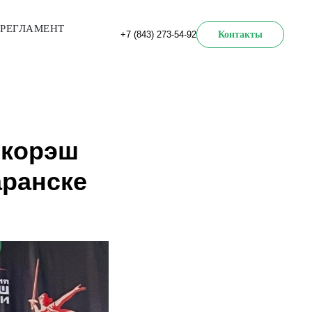
РЕГЛАМЕНТ
+7 (843) 273-54-92
Контакты
 корэш
аранске