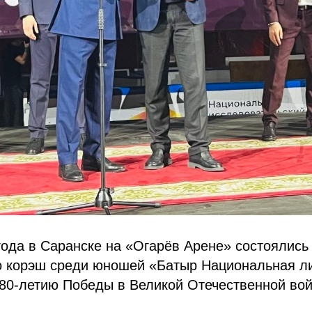
года в Саранске на «Огарёв Арене» состоялись
о корэш среди юношей «Батыр Национальная ли
80‑летию Победы в Великой Отечественной вой