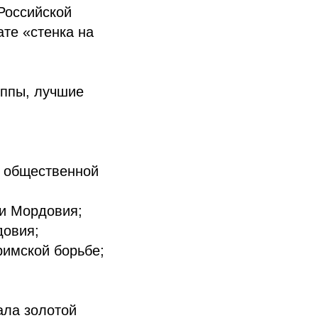
Российской
те «стенка на
уппы, лучшие
 общественной
и Мордовия;
довия;
римской борьбе;
ала золотой