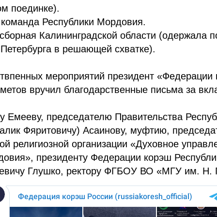
м поединке).
 команда Республики Мордовия.
сборная Калининградской области (одержала п
Петербурга в решающей схватке).
ствпенных мероприятий президент «Федерации 
етов вручил благодарственные письма за вкла
у Емееву, председателю Правительства Респу
алик Фяритовичу) Асаинову, муфтию, председ
ой религиозной организации «Духовное управл
довия», президенту Федерации корэш Республи
евичу Глушко, ректору ФГБОУ ВО «МГУ им. Н. 