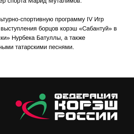
ер спорта Марид Муталимов.
ьтурно-спортивную программу IV Игр
 выступления борцов корэш «Сабантуй» в
ки» Нурбека Батуллы, а также
ными татарскими песнями.