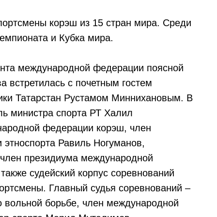
ортсмены корэш из 15 стран мира. Среди
Чемпионата и Кубка мира.
ента международной федерации поясной
 встретилась с почетным гостем
ики Татарстан Рустамом Миннихановым. В
ль министра спорта РТ Халил
народной федерации корэш, член
 этноспорта Равиль Ногуманов,
, член президиума международной
также судейский корпус соревнований
портсмены. Главный судья соревнований –
о вольной борьбе, член международной