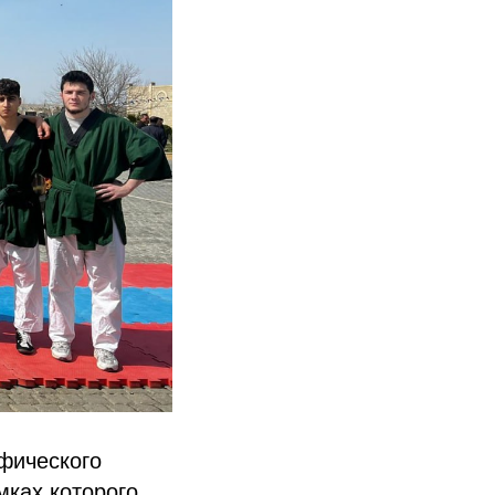
афического
мках которого