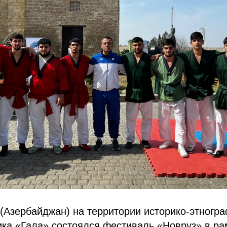
 (Азербайджан) на территории историко-этногр
ка «Гала» состоялся фестиваль «Новруз» в ра